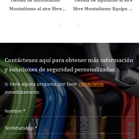
Montañismo al aire libre
libre Montañismo Equipo de
Equipo de escalada Gancho
escalada Resistente al
de seguridad aplanador en
desgaste Gancho de
forma de O resistente al
seguridad aplanador en
desgaste Aleación de
forma de O Aleación de
aluminio Cerradura
aluminio Cerradura
Contáctenos aquí para obtener más información
principal automática de 3
principal automática de 2
y soluciones de seguridad personalizadas.
etapas
etapas
Si tiene alguna pregunta, por favor
contáctanos
inmediatamente.