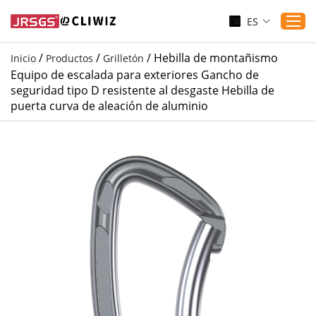
ES
/
/
/
Hebilla de montañismo
Inicio
Productos
Grilletón
Equipo de escalada para exteriores Gancho de
Inicio
seguridad tipo D resistente al desgaste Hebilla de
puerta curva de aleación de aluminio
Productos
Aplicaciones
Servicio
Descargar
Sustenibilidad
Blogs
Contáctanos
Sobre nosotros