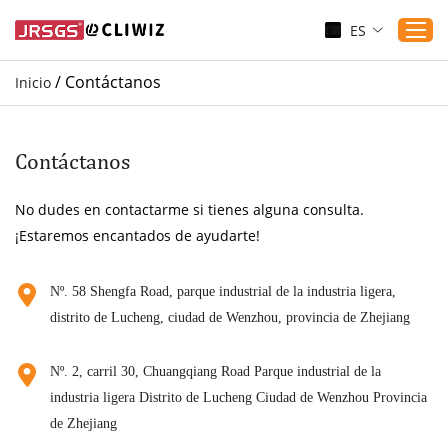
ES
/
Contáctanos
Inicio
Inicio
Productos
Contáctanos
Aplicaciones
No dudes en contactarme si tienes alguna consulta.
Servicio
¡Estaremos encantados de ayudarte!
Descargar
Sustenibilidad
Nº. 58 Shengfa Road, parque industrial de la industria ligera,
distrito de Lucheng, ciudad de Wenzhou, provincia de Zhejiang
Blogs
Contáctanos
Nº. 2, carril 30, Chuangqiang Road Parque industrial de la
Sobre nosotros
industria ligera Distrito de Lucheng Ciudad de Wenzhou Provincia
de Zhejiang