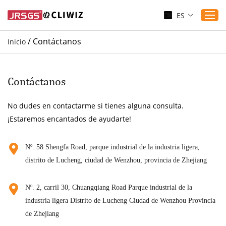
ES
/
Contáctanos
Inicio
Inicio
Productos
Contáctanos
Aplicaciones
No dudes en contactarme si tienes alguna consulta.
Servicio
¡Estaremos encantados de ayudarte!
Descargar
Sustenibilidad
Nº. 58 Shengfa Road, parque industrial de la industria ligera,
distrito de Lucheng, ciudad de Wenzhou, provincia de Zhejiang
Blogs
Contáctanos
Nº. 2, carril 30, Chuangqiang Road Parque industrial de la
Sobre nosotros
industria ligera Distrito de Lucheng Ciudad de Wenzhou Provincia
de Zhejiang