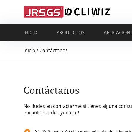
INICIO
PRODUCTOS
APLICACION
Inicio
/
Contáctanos
Contáctanos
No dudes en contactarme si tienes alguna consu
encantados de ayudarte!
Nº. 58 Shengfa Road, parque industrial de la industria