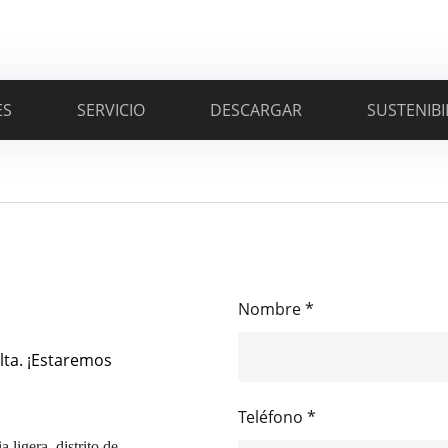
ES
SERVICIO
DESCARGAR
SUSTENIBI
Nombre *
lta. ¡Estaremos
Teléfono *
 ligera, distrito de