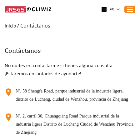
ES
/
Contáctanos
Inicio
Inicio
Productos
Contáctanos
Aplicaciones
No dudes en contactarme si tienes alguna consulta.
Servicio
¡Estaremos encantados de ayudarte!
Descargar
Sustenibilidad
Nº. 58 Shengfa Road, parque industrial de la industria ligera,
distrito de Lucheng, ciudad de Wenzhou, provincia de Zhejiang
Blogs
Contáctanos
Nº. 2, carril 30, Chuangqiang Road Parque industrial de la
Sobre nosotros
industria ligera Distrito de Lucheng Ciudad de Wenzhou Provincia
de Zhejiang