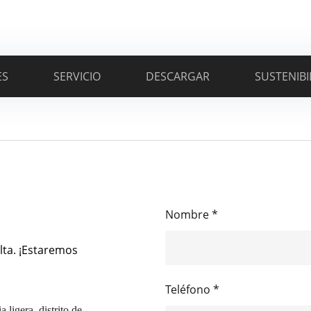
ES
SERVICIO
DESCARGAR
SUSTENIBI
Nombre *
lta. ¡Estaremos
Teléfono *
 ligera, distrito de