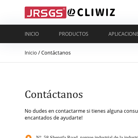
INICIO
PRODUCTOS
APLICACION
Inicio
/
Contáctanos
Contáctanos
No dudes en contactarme si tienes alguna consu
encantados de ayudarte!
Nº. 58 Shengfa Road, parque industrial de la industria