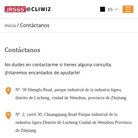
ES
/
Contáctanos
Inicio
Inicio
Productos
Contáctanos
Aplicaciones
No dudes en contactarme si tienes alguna consulta.
Servicio
¡Estaremos encantados de ayudarte!
Descargar
Sustenibilidad
Nº. 58 Shengfa Road, parque industrial de la industria ligera,
distrito de Lucheng, ciudad de Wenzhou, provincia de Zhejiang
Blogs
Contáctanos
Nº. 2, carril 30, Chuangqiang Road Parque industrial de la
Sobre nosotros
industria ligera Distrito de Lucheng Ciudad de Wenzhou Provincia
de Zhejiang