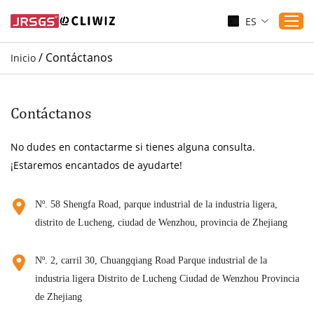
ES
/
Contáctanos
Inicio
Inicio
Productos
Contáctanos
Aplicaciones
No dudes en contactarme si tienes alguna consulta.
Servicio
¡Estaremos encantados de ayudarte!
Descargar
Sustenibilidad
Nº. 58 Shengfa Road, parque industrial de la industria ligera,
distrito de Lucheng, ciudad de Wenzhou, provincia de Zhejiang
Blogs
Contáctanos
Nº. 2, carril 30, Chuangqiang Road Parque industrial de la
Sobre nosotros
industria ligera Distrito de Lucheng Ciudad de Wenzhou Provincia
de Zhejiang