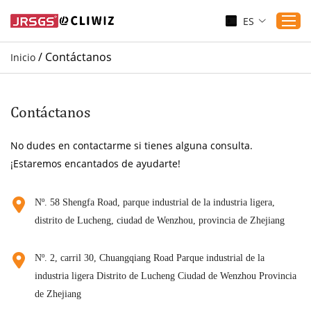
ES
/
Contáctanos
Inicio
Inicio
Productos
Contáctanos
Aplicaciones
No dudes en contactarme si tienes alguna consulta.
Servicio
¡Estaremos encantados de ayudarte!
Descargar
Sustenibilidad
Nº. 58 Shengfa Road, parque industrial de la industria ligera,
distrito de Lucheng, ciudad de Wenzhou, provincia de Zhejiang
Blogs
Contáctanos
Nº. 2, carril 30, Chuangqiang Road Parque industrial de la
Sobre nosotros
industria ligera Distrito de Lucheng Ciudad de Wenzhou Provincia
de Zhejiang