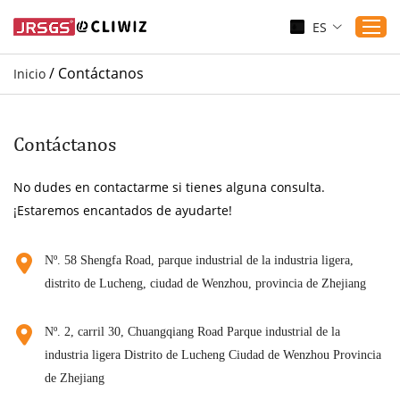
ES
/
Contáctanos
Inicio
Inicio
Productos
Contáctanos
Aplicaciones
No dudes en contactarme si tienes alguna consulta.
Servicio
¡Estaremos encantados de ayudarte!
Descargar
Sustenibilidad
Nº. 58 Shengfa Road, parque industrial de la industria ligera,
distrito de Lucheng, ciudad de Wenzhou, provincia de Zhejiang
Blogs
Contáctanos
Nº. 2, carril 30, Chuangqiang Road Parque industrial de la
Sobre nosotros
industria ligera Distrito de Lucheng Ciudad de Wenzhou Provincia
de Zhejiang