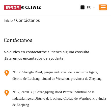
ES
/
Contáctanos
Inicio
Inicio
Productos
Contáctanos
Aplicaciones
No dudes en contactarme si tienes alguna consulta.
Servicio
¡Estaremos encantados de ayudarte!
Descargar
Sustenibilidad
Nº. 58 Shengfa Road, parque industrial de la industria ligera,
distrito de Lucheng, ciudad de Wenzhou, provincia de Zhejiang
Blogs
Contáctanos
Nº. 2, carril 30, Chuangqiang Road Parque industrial de la
Sobre nosotros
industria ligera Distrito de Lucheng Ciudad de Wenzhou Provincia
de Zhejiang