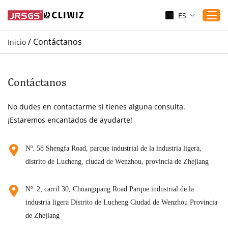
ES
/
Contáctanos
Inicio
Inicio
Productos
Contáctanos
Aplicaciones
No dudes en contactarme si tienes alguna consulta.
Servicio
¡Estaremos encantados de ayudarte!
Descargar
Sustenibilidad
Nº. 58 Shengfa Road, parque industrial de la industria ligera,
distrito de Lucheng, ciudad de Wenzhou, provincia de Zhejiang
Blogs
Contáctanos
Nº. 2, carril 30, Chuangqiang Road Parque industrial de la
Sobre nosotros
industria ligera Distrito de Lucheng Ciudad de Wenzhou Provincia
de Zhejiang