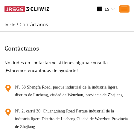
ES
/
Contáctanos
Inicio
Inicio
Productos
Contáctanos
Aplicaciones
No dudes en contactarme si tienes alguna consulta.
Servicio
¡Estaremos encantados de ayudarte!
Descargar
Sustenibilidad
Nº. 58 Shengfa Road, parque industrial de la industria ligera,
distrito de Lucheng, ciudad de Wenzhou, provincia de Zhejiang
Blogs
Contáctanos
Nº. 2, carril 30, Chuangqiang Road Parque industrial de la
Sobre nosotros
industria ligera Distrito de Lucheng Ciudad de Wenzhou Provincia
de Zhejiang