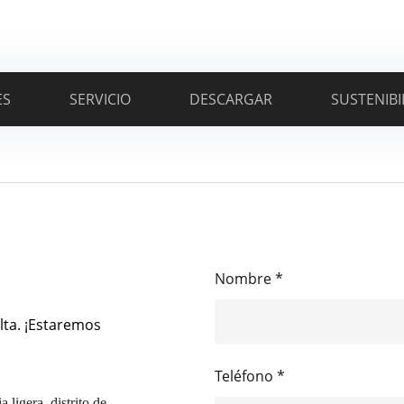
ES
SERVICIO
DESCARGAR
SUSTENIBI
Nombre *
lta. ¡Estaremos
Teléfono *
 ligera, distrito de