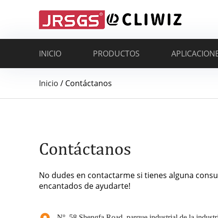
INICIO
PRODUCTOS
APLICACION
Inicio
/
Contáctanos
Contáctanos
No dudes en contactarme si tienes alguna consu
encantados de ayudarte!
Nº. 58 Shengfa Road, parque industrial de la industria