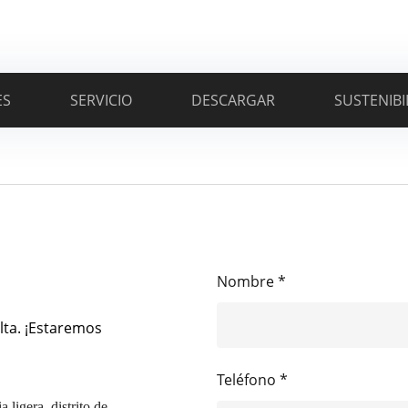
ES
SERVICIO
DESCARGAR
SUSTENIBI
Nombre *
lta. ¡Estaremos
Teléfono *
 ligera, distrito de