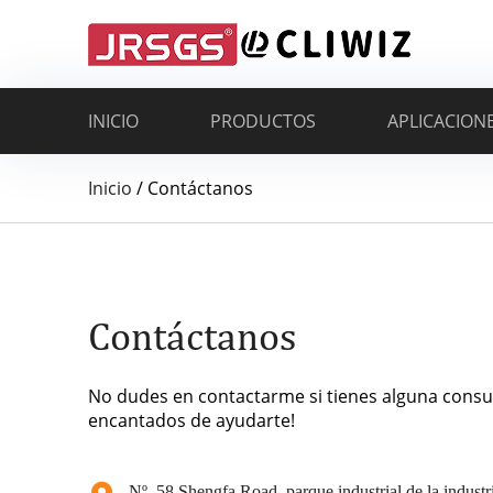
INICIO
PRODUCTOS
APLICACION
Inicio
/
Contáctanos
Contáctanos
No dudes en contactarme si tienes alguna consu
encantados de ayudarte!
Nº. 58 Shengfa Road, parque industrial de la industria