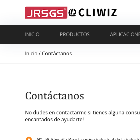
INICIO
PRODUCTOS
APLICACION
Inicio
/
Contáctanos
Contáctanos
No dudes en contactarme si tienes alguna consu
encantados de ayudarte!
Nº. 58 Shengfa Road, parque industrial de la industria