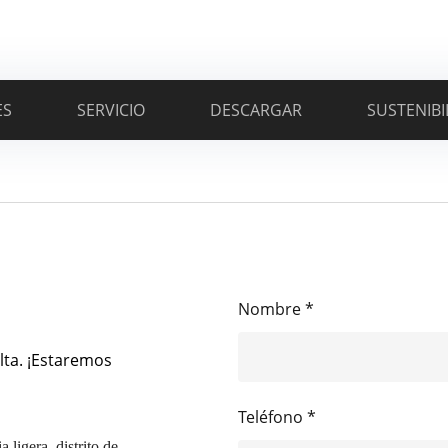
ES
SERVICIO
DESCARGAR
SUSTENIBI
Nombre *
lta. ¡Estaremos
Teléfono *
 ligera, distrito de