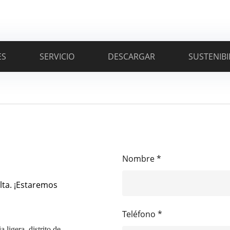
ES
SERVICIO
DESCARGAR
SUSTENIBI
Nombre *
lta. ¡Estaremos
Teléfono *
 ligera, distrito de