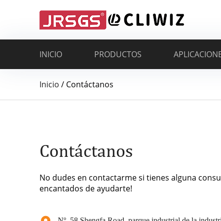
INICIO
PRODUCTOS
APLICACION
Inicio
/
Contáctanos
Contáctanos
No dudes en contactarme si tienes alguna consu
encantados de ayudarte!
Nº. 58 Shengfa Road, parque industrial de la industria