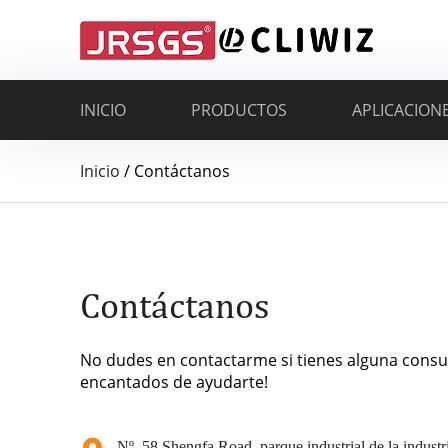
INICIO
PRODUCTOS
APLICACION
Inicio
/
Contáctanos
Contáctanos
No dudes en contactarme si tienes alguna consu
encantados de ayudarte!
Nº. 58 Shengfa Road, parque industrial de la industria