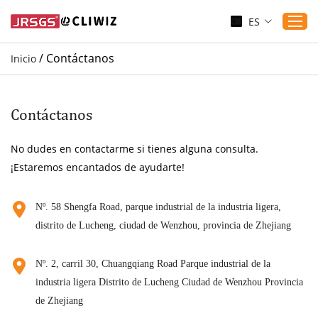
ES
/
Contáctanos
Inicio
Inicio
Productos
Contáctanos
Aplicaciones
No dudes en contactarme si tienes alguna consulta.
Servicio
¡Estaremos encantados de ayudarte!
Descargar
Sustenibilidad
Nº. 58 Shengfa Road, parque industrial de la industria ligera,
distrito de Lucheng, ciudad de Wenzhou, provincia de Zhejiang
Blogs
Contáctanos
Nº. 2, carril 30, Chuangqiang Road Parque industrial de la
Sobre nosotros
industria ligera Distrito de Lucheng Ciudad de Wenzhou Provincia
de Zhejiang