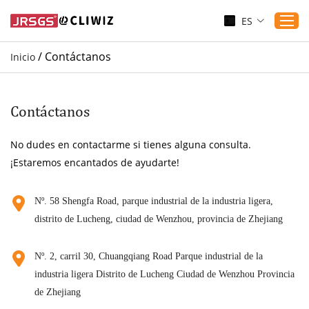
ES
/
Contáctanos
Inicio
Inicio
Productos
Contáctanos
Aplicaciones
No dudes en contactarme si tienes alguna consulta.
Servicio
¡Estaremos encantados de ayudarte!
Descargar
Sustenibilidad
Nº. 58 Shengfa Road, parque industrial de la industria ligera,
distrito de Lucheng, ciudad de Wenzhou, provincia de Zhejiang
Blogs
Contáctanos
Nº. 2, carril 30, Chuangqiang Road Parque industrial de la
Sobre nosotros
industria ligera Distrito de Lucheng Ciudad de Wenzhou Provincia
de Zhejiang