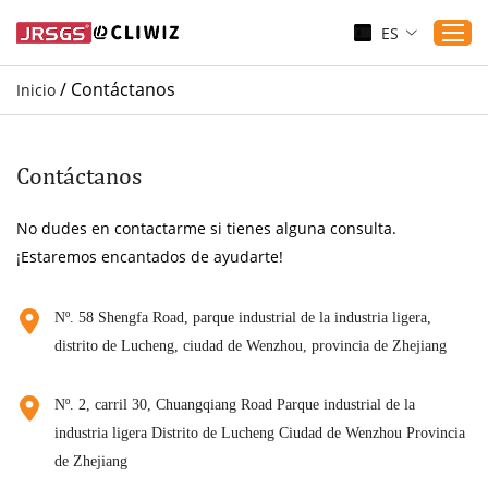
ES
/
Contáctanos
Inicio
Inicio
Productos
Contáctanos
Aplicaciones
No dudes en contactarme si tienes alguna consulta.
Servicio
¡Estaremos encantados de ayudarte!
Descargar
Sustenibilidad
Nº. 58 Shengfa Road, parque industrial de la industria ligera,
distrito de Lucheng, ciudad de Wenzhou, provincia de Zhejiang
Blogs
Contáctanos
Nº. 2, carril 30, Chuangqiang Road Parque industrial de la
Sobre nosotros
industria ligera Distrito de Lucheng Ciudad de Wenzhou Provincia
de Zhejiang