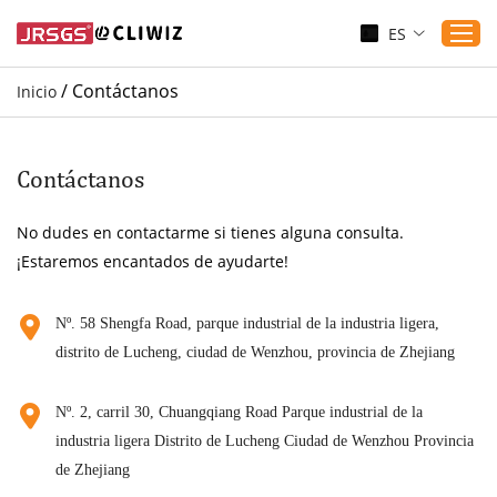
ES
/
Contáctanos
Inicio
Inicio
Productos
Contáctanos
Aplicaciones
No dudes en contactarme si tienes alguna consulta.
Servicio
¡Estaremos encantados de ayudarte!
Descargar
Sustenibilidad
Nº. 58 Shengfa Road, parque industrial de la industria ligera,
distrito de Lucheng, ciudad de Wenzhou, provincia de Zhejiang
Blogs
Contáctanos
Nº. 2, carril 30, Chuangqiang Road Parque industrial de la
Sobre nosotros
industria ligera Distrito de Lucheng Ciudad de Wenzhou Provincia
de Zhejiang