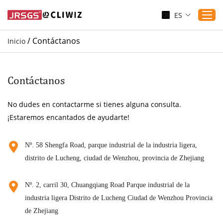
ES
/
Contáctanos
Inicio
Inicio
Productos
Contáctanos
Aplicaciones
No dudes en contactarme si tienes alguna consulta.
Servicio
¡Estaremos encantados de ayudarte!
Descargar
Sustenibilidad
Nº. 58 Shengfa Road, parque industrial de la industria ligera,
distrito de Lucheng, ciudad de Wenzhou, provincia de Zhejiang
Blogs
Contáctanos
Nº. 2, carril 30, Chuangqiang Road Parque industrial de la
Sobre nosotros
industria ligera Distrito de Lucheng Ciudad de Wenzhou Provincia
de Zhejiang