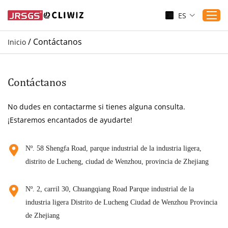
ES
/
Contáctanos
Inicio
Inicio
Productos
Contáctanos
Aplicaciones
No dudes en contactarme si tienes alguna consulta.
Servicio
¡Estaremos encantados de ayudarte!
Descargar
Sustenibilidad
Nº. 58 Shengfa Road, parque industrial de la industria ligera,
distrito de Lucheng, ciudad de Wenzhou, provincia de Zhejiang
Blogs
Contáctanos
Nº. 2, carril 30, Chuangqiang Road Parque industrial de la
Sobre nosotros
industria ligera Distrito de Lucheng Ciudad de Wenzhou Provincia
de Zhejiang