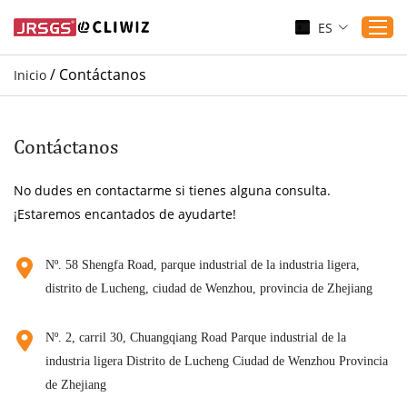
ES
/
Contáctanos
Inicio
Inicio
Productos
Contáctanos
Aplicaciones
No dudes en contactarme si tienes alguna consulta.
Servicio
¡Estaremos encantados de ayudarte!
Descargar
Sustenibilidad
Nº. 58 Shengfa Road, parque industrial de la industria ligera,
distrito de Lucheng, ciudad de Wenzhou, provincia de Zhejiang
Blogs
Contáctanos
Nº. 2, carril 30, Chuangqiang Road Parque industrial de la
Sobre nosotros
industria ligera Distrito de Lucheng Ciudad de Wenzhou Provincia
de Zhejiang