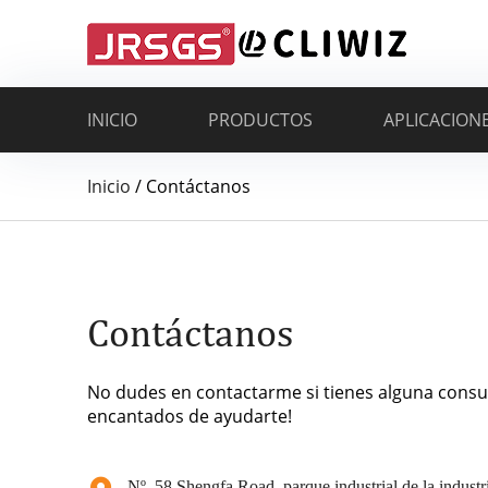
INICIO
PRODUCTOS
APLICACION
Inicio
/
Contáctanos
Contáctanos
No dudes en contactarme si tienes alguna consu
encantados de ayudarte!
Nº. 58 Shengfa Road, parque industrial de la industria