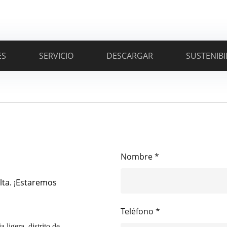
ES
SERVICIO
DESCARGAR
SUSTENIBI
Nombre *
lta. ¡Estaremos
Teléfono *
 ligera, distrito de