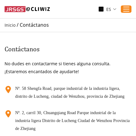
ES
/
Contáctanos
Inicio
Inicio
Productos
Contáctanos
Aplicaciones
No dudes en contactarme si tienes alguna consulta.
Servicio
¡Estaremos encantados de ayudarte!
Descargar
Sustenibilidad
Nº. 58 Shengfa Road, parque industrial de la industria ligera,
distrito de Lucheng, ciudad de Wenzhou, provincia de Zhejiang
Blogs
Contáctanos
Nº. 2, carril 30, Chuangqiang Road Parque industrial de la
Sobre nosotros
industria ligera Distrito de Lucheng Ciudad de Wenzhou Provincia
de Zhejiang