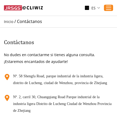
ES
/
Contáctanos
Inicio
Inicio
Productos
Contáctanos
Aplicaciones
No dudes en contactarme si tienes alguna consulta.
Servicio
¡Estaremos encantados de ayudarte!
Descargar
Sustenibilidad
Nº. 58 Shengfa Road, parque industrial de la industria ligera,
distrito de Lucheng, ciudad de Wenzhou, provincia de Zhejiang
Blogs
Contáctanos
Nº. 2, carril 30, Chuangqiang Road Parque industrial de la
Sobre nosotros
industria ligera Distrito de Lucheng Ciudad de Wenzhou Provincia
de Zhejiang