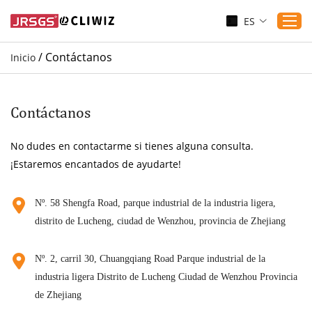
ES
/
Contáctanos
Inicio
Inicio
Productos
Contáctanos
Aplicaciones
No dudes en contactarme si tienes alguna consulta.
Servicio
¡Estaremos encantados de ayudarte!
Descargar
Sustenibilidad
Nº. 58 Shengfa Road, parque industrial de la industria ligera,
distrito de Lucheng, ciudad de Wenzhou, provincia de Zhejiang
Blogs
Contáctanos
Nº. 2, carril 30, Chuangqiang Road Parque industrial de la
Sobre nosotros
industria ligera Distrito de Lucheng Ciudad de Wenzhou Provincia
de Zhejiang